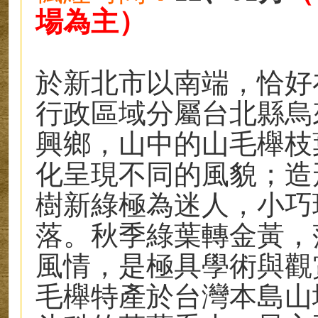
場為主）
於新北市以南端，恰好
行政區域分屬台北縣烏
興鄉，山中的山毛櫸枝
化呈現不同的風貌；造
樹新綠極為迷人，小巧
落。秋季綠葉轉金黃，
風情，是極具學術與觀
毛櫸特產於台灣本島山