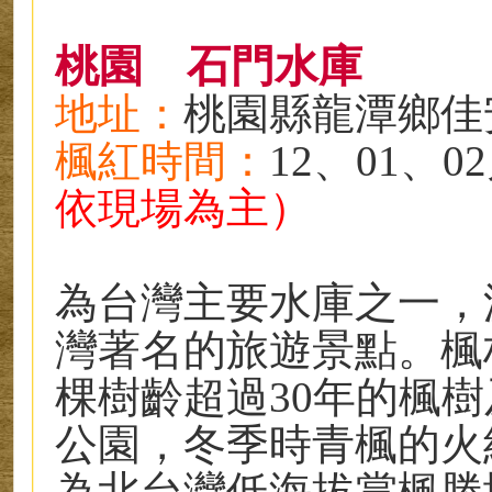
桃園
石門水庫
地址
：
桃園縣龍潭鄉佳
楓紅時
間
：
12、01、
02
依現場為主）
為台灣主要水庫之一，
灣著名的旅遊景點。楓林
棵樹齡超過30年的楓
公園，冬季時青楓的火
為北台灣低海拔賞楓勝