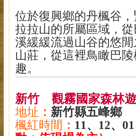
位於復興鄉的丹楓谷，
拉拉山的所屬區域，從
溪緩緩流過山谷的悠閒
山莊，從這裡鳥瞰巴陵
趣。
新竹
觀霧國家森林
地址
：
新竹縣五峰鄉
楓紅時
間
：
11、12、0