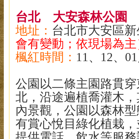
台北
大安森林公園
地址
：
台北市大安區新
會有變動；依現場為主
楓紅時
間
：
11、12、
0
公園以二條主園路貫穿
北，沿途遍植喬灌木，
內景觀，公園以森林型
有賞心悅目綠化植栽，
提供電話、飲水等服務