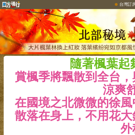
台灣訂
隨著楓葉起
賞楓季將飄散到全台，
涼爽
在國境之北微微的徐風
散落在身上，不用花大
外