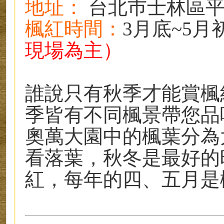
地址
：
台北巿士林區平菁
楓紅時
間
：
3月底~5月
現場為主）
誰說只有秋季才能賞楓
季皆有不同楓景帶您品
奧萬大
園中的楓葉分為
看落葉，秋冬是最好的
紅，每年的四、五月是