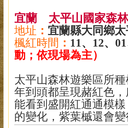
宜蘭
太平山國家森
地址
：
宜蘭縣大同鄉太平
楓紅時
間
：
11、12、0
動；依現場為主）
太平山森林遊樂區所種
年到頭都呈現赭紅色，
能看到盛開紅通通模樣
的變化，紫葉槭還會變