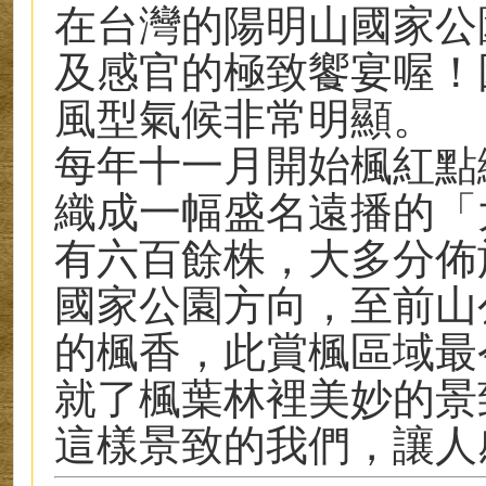
在台灣的陽明山國家公
及感官的極致饗宴喔！
風型氣候非常明顯。
每年十一月開始楓紅點
織成一幅盛名遠播的「
有六百餘株，大多分佈
國家公園方向，至前山
的楓香，此賞楓區域最
就了楓葉林裡美妙的景
這樣景致的我們，讓人