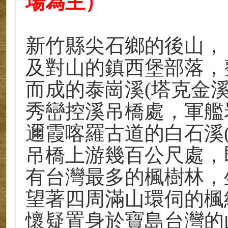
場為主）
新竹縣尖石鄉的後山，
及對山的鎮西堡部落，
而成的泰崗溪(塔克金
秀巒控溪吊橋處，軍艦
邇霞喀羅古道的白石溪
吊橋上游幾百公尺處，
有台灣最多的楓樹林，
望著四周滿山環伺的楓
懷疑置身於寶島台灣的