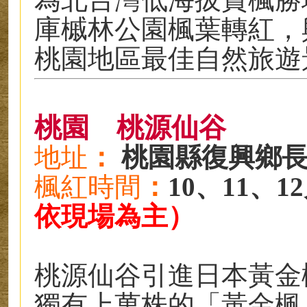
庫槭林公園楓葉轉紅，
桃園地區最佳自然旅遊
桃園
桃源仙谷
地址
：
桃園縣復興鄉長
楓紅時
間
：
10、11、1
依現場為主）
桃源仙谷引進日本黃金
獨有上萬株的「黃金楓