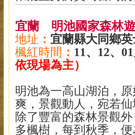
宜蘭
明池國家森林
地址
：
宜蘭縣大同鄉英
楓紅時
間
：
11、12、0
依現場為主）
明池為一高山湖泊，原
爽，景觀動人，宛若仙
除了豐富的森林景觀外
多楓樹，每到秋季，便