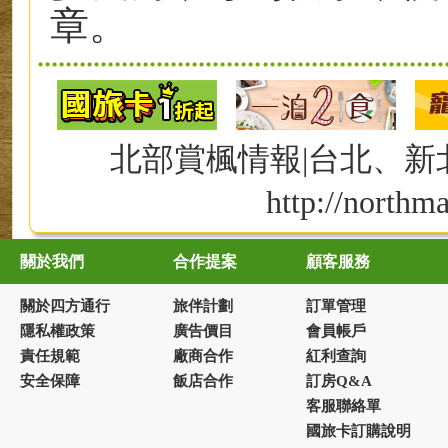
章。
北部賞楓情報|台北、
http://northm
關於我們
合作提案
顧客服務
關於四方通行
旅伴計劃
訂單管理
隱私權政策
廣告價目
會員帳戶
責任規範
廠商合作
紅利查詢
安全保障
飯店合作
訂房Q&A
客服聯絡單
國旅卡訂購說明