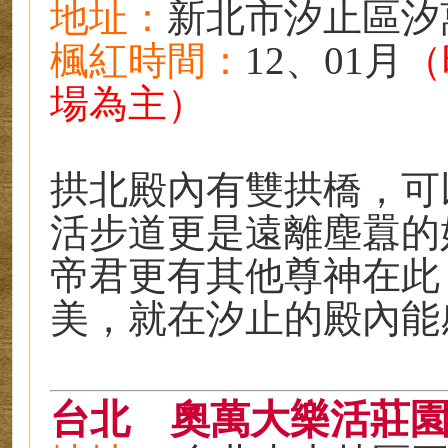
地址
：
新北市汐止區汐
楓紅時
間
：
12、01月
（
場為主）
拱北殿內有雙拱橋，可
活步道更是遠離塵囂的
帝君更有其他尊神在此
美，就在汐止的殿內能
台北
奧萬大樂活莊