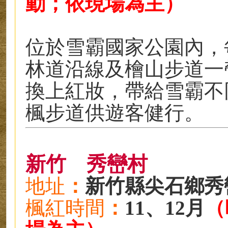
動；依現場為主）
位於雪霸國家公園內，
林道沿線及檜山步道一
換上紅妝，帶給雪霸不
楓步道供遊客健行。
新竹
秀巒村
地址
：
新竹縣尖石鄉秀
楓紅時
間
：
11、12月
（