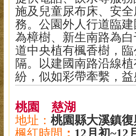
施及兒童尿布床、安全
務。公園外人行道臨建
為樟樹、新生南路為白
道中央植有楓香樹，臨
隔。以建國南路沿線植
紛，似如彩帶牽繫，益
桃園
慈湖
地
址：
桃園縣大溪鎮復興
楓
紅時
間
：
12月初~12