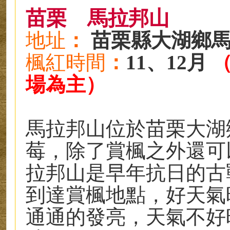
苗栗
馬拉邦山
地址
：
苗栗縣大湖鄉
楓紅時
間
：
11、12月
場為主）
馬拉邦山位於苗栗大湖
莓
，除了賞楓之外還可
拉邦山是早年抗日的古
到達賞楓地點，好天氣
通通的發亮，天氣不好