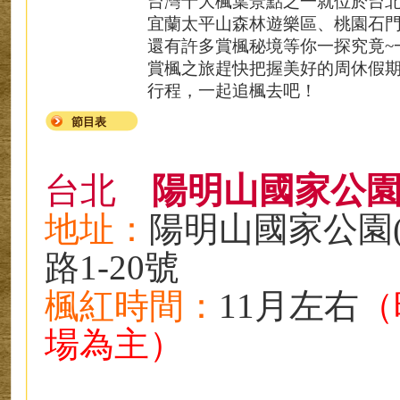
台灣十大楓葉
景點之一就位於台
宜蘭太平山森林遊樂區
、桃園石
還有許多賞楓秘境等你一探究竟~
賞楓之旅
趕快把握美好的周休假
行程，一起追楓去吧！
節目表
台北
陽明山國家公
地址
：
陽明山國家公園
路1-20號
楓紅時
間
：
11月左右
（
場為主）