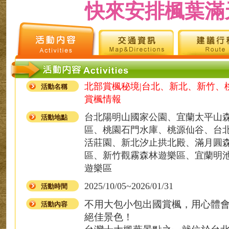
快來安排楓葉滿
北部賞楓秘境|台北、新北、新竹、
活動名稱
賞楓情報
台北陽明山國家公園、宜蘭太平山
活動地點
區、桃園石門水庫、桃源仙谷、台
活莊園、新北汐止拱北殿、滿月圓
區、新竹觀霧森林遊樂區、宜蘭明
遊樂區
2025/10/05~2026/01/31
活動時間
不用大包小包出國賞楓，用心體
活動內容
絕佳景色！